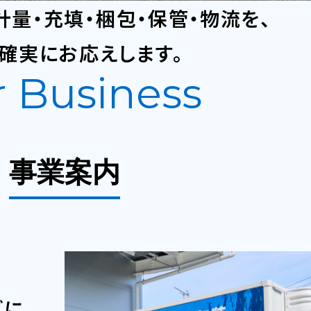
計量・充填・梱包・保管・
物流を、
、確実にお応えします。
 Business
security
事業案内
ます
ズに