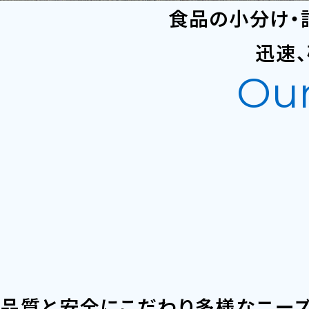
食品の小分け・
Delivering
迅速
Our
safety and 
安心・安全な食の物流をお届けし
品質と安全にこだわり多様なニー